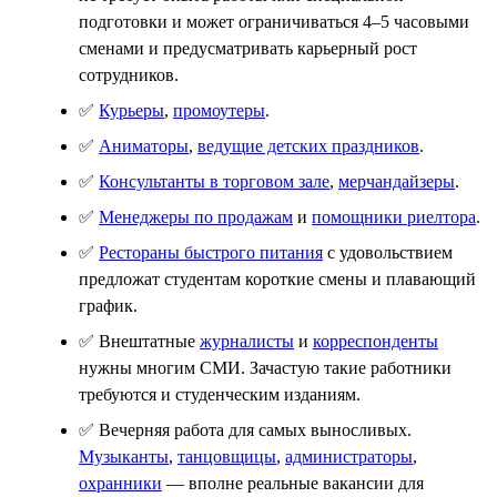
подготовки и может ограничиваться 4–5 часовыми
сменами и предусматривать карьерный рост
сотрудников.
✅
Курьеры
,
промоутеры
.
✅
Аниматоры
,
ведущие детских праздников
.
✅
Консультанты в торговом зале
,
мерчандайзеры
.
✅
Менеджеры по продажам
и
помощники риелтора
.
✅
Рестораны быстрого питания
с удовольствием
предложат студентам короткие смены и плавающий
график.
✅ Внештатные
журналисты
и
корреспонденты
нужны многим СМИ. Зачастую такие работники
требуются и студенческим изданиям.
✅ Вечерняя работа для самых выносливых.
Музыканты
,
танцовщицы
,
администраторы
,
охранники
— вполне реальные вакансии для