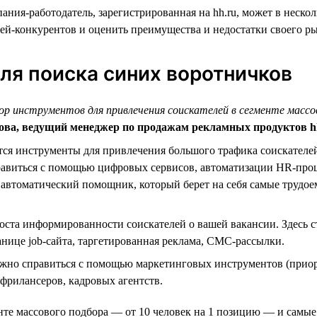
ния-работодатель, зарегистрированная на hh.ru, может в нескол
лей-конкурентов и оценить преимущества и недостатки своего р
ля поиска синих воротничков
р инструментов для привлечения соискателей в сегменте массо
ва, ведущий менеджер по продажам рекламных продуктов h
ся инструменты для привлечения большого трафика соискателей 
равиться с помощью цифровых сервисов, автоматизации HR-проц
автоматический помощник, который берет на себя самые трудо
ста информированности соискателей о вашей вакансии. Здесь 
нице job-сайта, таргетированная реклама, СМС-рассылки.
жно справиться с помощью маркетинговых инструментов (приорит
фрилансеров, кадровых агентств.
енте массового подбора — от 10 человек на 1 позицию — и самы