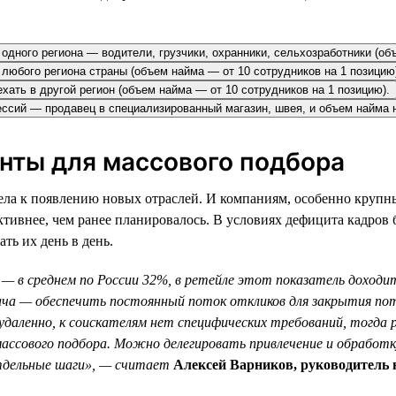
одного региона — водители, грузчики, охранники, сельхозработники (об
з любого региона страны (объем найма — от 10 сотрудников на 1 позицию
ехать в другой регион (объем найма — от 10 сотрудников на 1 позицию).
фессий — продавец в специализированный магазин, швея, и объем найма 
енты для массового подбора
ла к появлению новых отраслей. И компаниям, особенно крупны
ктивнее, чем ранее планировалось. В условиях дефицита кадров
ть их день в день.
— в среднем по России 32%, в ретейле этот показатель доходит
ача — обеспечить постоянный поток откликов для закрытия по
и удаленно, к соискателям нет специфических требований, тогд
массового подбора. Можно делегировать привлечение и обработ
тдельные шаги», — считает
Алексей Варников, руководитель 