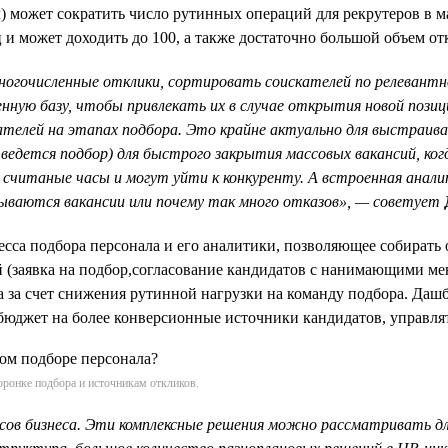
) может сократить число рутинных операций для рекрутеров в 
ц и может доходить до 100, а также достаточно большой объем от
ногочисленные отклики, сортировать соискателей по релевантн
нную базу, чтобы привлекать их в случае открытия новой позиц
кателей на этапах подбора. Это крайне актуально для выстраи
е ведется подбор) для быстрого закрытия массовых вакансий, к
считаные часы и могут уйти к конкуренту. А встроенная анал
крываются вакансии или почему так много отказов», — советует
сса подбора персонала и его аналитики, позволяющее собирать 
й (заявка на подбор,согласование кандидатов с нанимающими м
а за счет снижения рутинной нагрузки на команду подбора. Дашб
юджет на более конверсионные источники кандидатов, управлять
ронке подбора и источникам откликов.
в бизнеса. Эти комплексные решения можно рассматривать для в