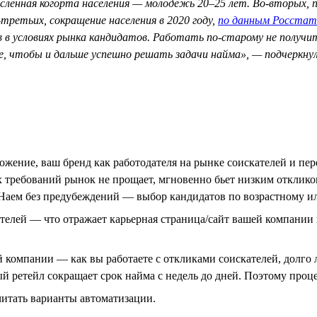
сленная когорта населения — молодежь 20–25 лет. Во-вторых, п
третьих, сокращение населения в 2020 году,
по данным Росстат
в в условиях рынка кандидатов. Работать по-старому не получ
те, чтобы и дальше успешно решать задачи найма», — подчеркну
жение, ваш бренд как работодателя на рынке соискателей и пер
 требований рынок не прощает, мгновенно бьет низким откликом
. Наем без предубеждений — выбор кандидатов по возрастному и
елей — что отражает карьерная страница/сайт вашей компании и 
й компании — как вы работаете с откликами соискателей, долг
ый ретейл сокращает срок найма с недель до дней. Поэтому проц
читать варианты автоматизации.