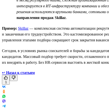
в месяц регулярного найма, сложная организационная 
интегрируется в ИТ-инфраструктуру компании и обесп
решения используются крупными банками, сотовыми 
направления продаж Skillaz
.
Пример:
Skillaz
— комплексная система автоматизации рекрутме
и заканчивая его трудоустройством. Это кастомизированное р
управления этапами подбора сокращают срок закрытия ваканси
Сегодня, в условиях рынка соискателей и борьбы за кандидат
кандидатов. Массовый подбор требует скорости, отлаженного 
их внедрять в работу. Без HR-сервисов выстоять в жесткой кон
↩
Назад к статьям
1