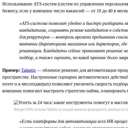
Использование ATS-систем (систем по управлению персоналом
бизнесу, если у компании число вакансий — от 10 до 40 в меся
«ATS-система позволит удобно и быстро разбирать м
кандидатами, сохранять резюме кандидатов в собстве
для рекрутеров — контроль времени пребывания соис
компании (директорами магазинов или дарксторов, гд
решающим. Кандидаты сейчас принимают решение за 
подбор, а также оценить, по какой причине долго за
Пример:
Talantix
— облачное решение для автоматизации проце
пространстве. Настроенные сценарии автоматических действи
почте и в мессенджерах) позволяют увеличить скорость подбор
компании помогают выстроить стратегию найма, планировать б
Внутри CRM-системы Talantix по каждой вакансии формируется дашборд по во
«Есть платформы для автоматизации всех HR-процессо