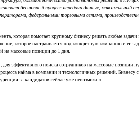
структура, большое количество разноплановых решений в HR-цик
ечивает бесшовный процесс передачи данных, максимальный пер
операторами, федеральными торговыми сетями, производственн
нта, которая помогает крупному бизнесу решать любые задачи п
ешение, которое настраивается под конкретную компанию и ее 
й на массовые позиции до 1 дня.
ов, для эффективного поиска сотрудников на массовые позиции 
процесса найма в компании и технологичных решений. Бизнесу с
куренции за кандидатов сейчас уже невозможно.