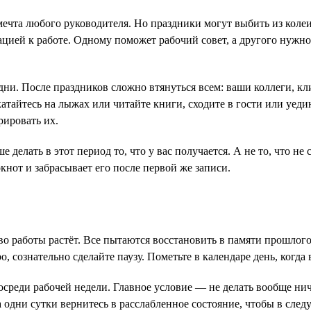
чта любого руководителя. Но праздники могут выбить из колеи
цией к работе. Одному поможет рабочий совет, а другого нужно
дни. После праздников сложно втянуться всем: ваши коллеги, кл
тайтесь на лыжах или читайте книги, сходите в гости или уеди
рировать их.
делать в этот период то, что у вас получается. А не то, что не
нот и забрасывает его после первой же записи.
во работы растёт. Все пытаются восстановить в памяти прошлог
о, сознательно сделайте паузу. Пометьте в календаре день, когда
среди рабочей недели. Главное условие — не делать вообще нич
 одни сутки вернитесь в расслабленное состояние, чтобы в сле