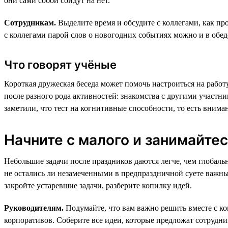
они сами собой сойдут на нет.
Сотрудникам.
Выделите время и обсудите с коллегами, как про
с коллегами парой слов о новогодних событиях можно и в обе
Что говорят учёные
Короткая дружеская беседа может помочь настроиться на рабо
после разного рода активностей: знакомства с другими участн
заметили, что тест на когнитивные способности, то есть вним
Начните с малого и занимайте
Небольшие задачи после праздников даются легче, чем глобал
не остались ли незамеченными в предпраздничной суете важные
закройте устаревшие задачи, разберите копилку идей.
Руководителям.
Подумайте, что вам важно решить вместе с ко
корпоративов. Соберите все идеи, которые предложат сотруд