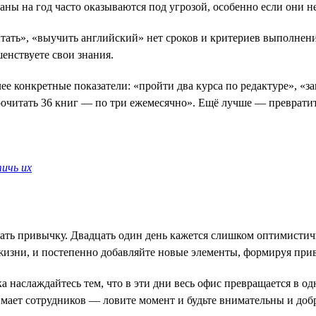
планы на год часто оказываются под угрозой, особенно если они
итать», «выучить английский» нет сроков и критериев выполнени
енствуете свои знания.
е конкретные показатели: «пройти два курса по редактуре», «за
прочитать 36 книг — по три ежемесячно». Ещё лучше — преврат
тичь их
отать привычку. Двадцать один день кажется слишком оптимисти
 жизни, и постепенно добавляйте новые элементы, формируя при
ка наслаждайтесь тем, что в эти дни весь офис превращается в
нимает сотрудников — ловите момент и будьте внимательны и добр