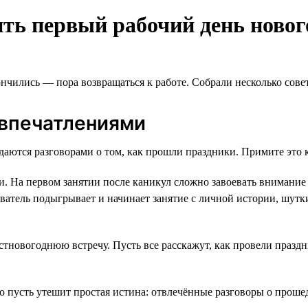
ть первый рабочий день новог
ились — пора возвращаться к работе. Собрали несколько совето
 впечатлениями
ются разговорами о том, как прошли праздники. Примите это к
и. На первом занятии после каникул сложно завоевать внимание
ватель подыгрывает и начинает занятие с личной истории, шутк
стновогоднюю встречу. Пусть все расскажут, как провели празд
то пусть утешит простая истина: отвлечённые разговоры о прош