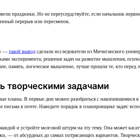
вели праздники. Но не переусердствуйте, если начальник нервн
денный перерыв или пересменок.
ту —
такой вывод
сделали исследователи из Мичиганского униве
иками эксперимента, решения задач на развитие мышления, псих
ание, память, логическое мышление, лучше прошли те, кто перед
сь творческими задачами
ьные планы. В первые дни можно разобраться с накопившимися 
 письма в почте. Наведите порядок в планировщике задач: вспо
мандой и устройте мозговой штурм на эту тему. Она может касат
ники, — от абсурдных до самых потрясающих вариантов. Творче