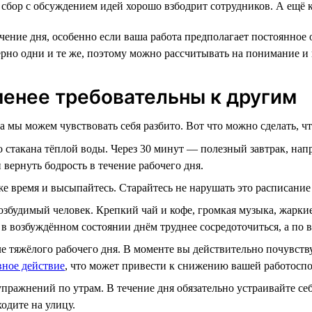
й сбор с обсуждением идей хорошо взбодрит сотрудников. А ещё
чение дня, особенно если ваша работа предполагает постоянное
ерно одни и те же, поэтому можно рассчитывать на понимание и
 менее требовательны к другим
а мы можем чувствовать себя разбито. Вот что можно сделать, чт
о стакана тёплой воды. Через 30 минут — полезный завтрак, на
 вернуть бодрость в течение рабочего дня.
 же время и высыпайтесь. Старайтесь не нарушать это расписание
збудимый человек. Крепкий чай и кофе, громкая музыка, жаркие
 в возбуждённом состоянии днём труднее сосредоточиться, а по в
ле тяжёлого рабочего дня. В моменте вы действительно почувству
вное действие
, что может привести к снижению вашей работосп
ражнений по утрам. В течение дня обязательно устраивайте себ
одите на улицу.