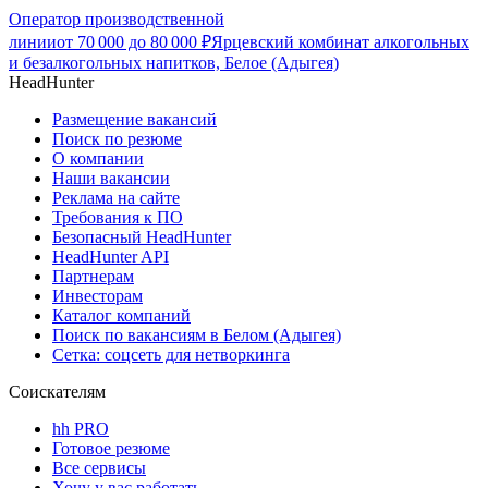
Оператор производственной
линии
от
70 000
до
80 000
₽
Ярцевский комбинат алкогольных
и безалкогольных напитков, Белое (Адыгея)
HeadHunter
Размещение вакансий
Поиск по резюме
О компании
Наши вакансии
Реклама на сайте
Требования к ПО
Безопасный HeadHunter
HeadHunter API
Партнерам
Инвесторам
Каталог компаний
Поиск по вакансиям в Белом (Адыгея)
Сетка: соцсеть для нетворкинга
Соискателям
hh PRO
Готовое резюме
Все сервисы
Хочу у вас работать