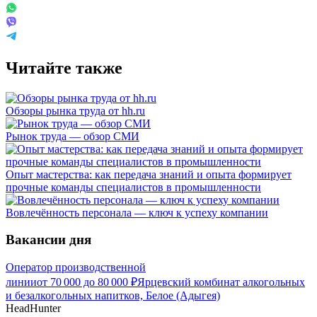
Читайте также
Обзоры рынка труда от hh.ru
Рынок труда — обзор СМИ
Опыт мастерства: как передача знаний и опыта формирует
прочные команды специалистов в промышленности
Вовлечённость персонала — ключ к успеху компании
Вакансии дня
Оператор производственной
линии
от
70 000
до
80 000
₽
Ярцевский комбинат алкогольных
и безалкогольных напитков, Белое (Адыгея)
HeadHunter