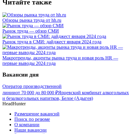
Читайте также
Обзоры рынка труда от hh.ru
Рынок труда — обзор СМИ
Рынок труда в СМИ: дайджест января 2024 года
Макротренды, акценты рынка труда и новая роль HR —
первые выводы 2024 года
Вакансии дня
Оператор производственной
линии
от
70 000
до
80 000
₽
Ярцевский комбинат алкогольных
и безалкогольных напитков, Белое (Адыгея)
HeadHunter
Размещение вакансий
Поиск по резюме
О компании
Наши вакансии