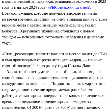
в аналитической записке «Как развивалась экономика в 2023
году и в начале 2024 года» (
РБК ознакомился с ней
).
Военнослужащие, которые получают высокие выплаты
во время военных действий, не будут возвращаться на старые
рабочие места с кратно меньшей компенсацией, указал
Белоусов. В результате экономика столкнётся с новым
трендом — исчерпанием готовности населения к дешёвому
труду.
«Этап „революции зарплат“ начался за несколько лет до СВО
и был производным от роста дефицита кадров, — говорит
главный эксперт hh.ru по рынку труда Наталья Данина.
— Зарплатный инструмент — первый и самый очевидный
способ повышения привлекательности в условиях жёсткой
конкуренции за персонал. —По данным hh.ru, в марте этого
года медианное значение предлагаемых российскими
работодателями зарплат впервые за несколько последних лет
превысило медианное значение зарплат, ожидаемых
соискателями: 64 200 ₽ против 63 700 ₽ соответственно».