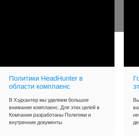
Политики HeadHunter в
Г
области комплаенс
э
В Хэдхантер мы уделяем большое
Вы
внимание комплаенс. Для этих целей в
ва
Компании разработаны Политики и
не
внутренние документы
де