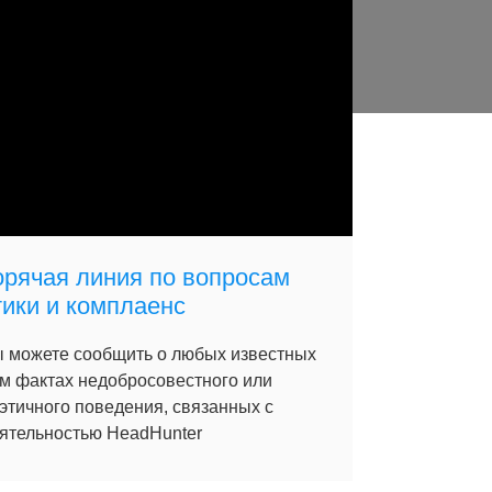
орячая линия по вопросам
тики и комплаенс
 можете сообщить о любых известных
м фактах недобросовестного или
этичного поведения, связанных с
ятельностью HeadHunter