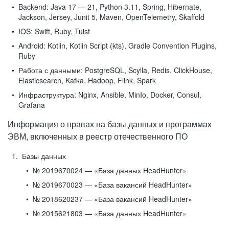
Backend:
Java 17 — 21, Python 3.11, Spring, Hibernate,
Jackson, Jersey, Junit 5, Maven, OpenTelemetry, Skaffold
IOS:
Swift, Ruby, Tuist
Android:
Kotlin, Kotlin Script (kts), Gradle Convention Plugins,
Ruby
Работа с данными:
PostgreSQL, Scylla, Redis, ClickHouse,
Elasticsearch, Kafka, Hadoop, Flink, Spark
Инфраструктура:
Nginx, Ansible, MinIo, Docker, Consul,
Grafana
Информация о правах на базы данных и программах
ЭВМ, включенных в реестр отечественного ПО
Базы данных
№ 2019670024 — «База данных HeadHunter»
№ 2019670023 — «База вакансий HeadHunter»
№ 2018620237 — «База вакансий HeadHunter»
№ 2015621803 — «База данных HeadHunter»