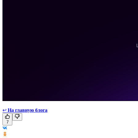
↩
На главную блога
7