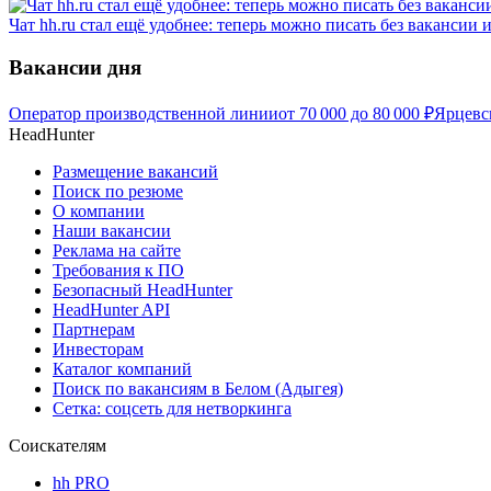
Чат hh.ru стал ещё удобнее: теперь можно писать без вакансии 
Вакансии дня
Оператор производственной линии
от
70 000
до
80 000
₽
Ярцевс
HeadHunter
Размещение вакансий
Поиск по резюме
О компании
Наши вакансии
Реклама на сайте
Требования к ПО
Безопасный HeadHunter
HeadHunter API
Партнерам
Инвесторам
Каталог компаний
Поиск по вакансиям в Белом (Адыгея)
Сетка: соцсеть для нетворкинга
Соискателям
hh PRO