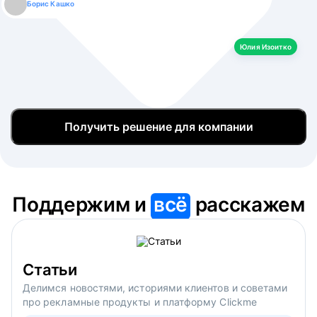
Борис Кашко
Юлия Изоитко
Александр Кулагин
Даниил Макаров
Екатерина Лазаренко
Юлия Изоитко
Получить решение для компании
Поддержим и
всё
расскажем
Статьи
Делимся новостями, историями клиентов и советами
про рекламные продукты и платформу Clickme