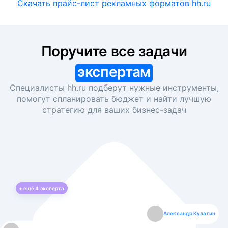
Скачать прайс-лист рекламных форматов hh.ru
Поручите все задачи
экспертам
Специалисты hh.ru подберут нужные инструменты,
помогут спланировать бюджет и найти лучшую
стратегию для ваших
бизнес-задач
+ ещё
4
эксперта
Екатерина Лазаренко
Александр Кулагин
Даниил Макаров
Борис Кашко
Юлия Изоитко