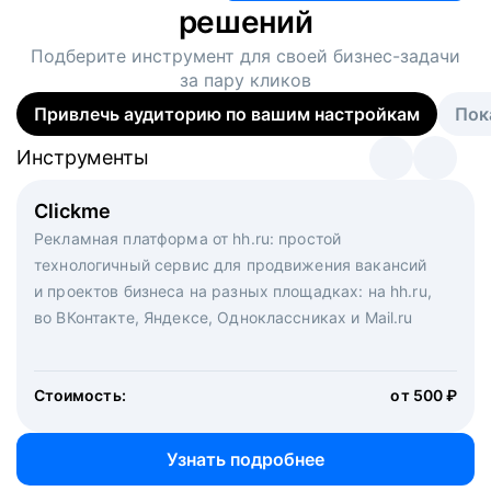
решений
Подберите инструмент для своей
бизнес-задачи
за пару кликов
Привлечь аудиторию по вашим настройкам
Пок
Инструменты
Инструменты
Инструменты
Виртуальный рекрутер
Clickme
Вакансия дня
Массовый подбор под ключ. Решите, сколько
Рекламная платформа от hh.ru: простой
Рекламный формат для вакансий на главной странице
кандидатов и когда вам нужно, и за дело возьмутся
технологичный сервис для продвижения вакансий
hh.ru. Увеличивает количество откликов
маркетологи, рекрутеры и проектные менеджеры
и проектов бизнеса на разных площадках: на hh.ru,
hh.ru с целым набором digital-инструментов
во ВКонтакте, Яндексе, Одноклассниках и Mail.ru
Стоимость:
от 200 000 ₽
Узнать подробнее
Стоимость:
от 500 ₽
Узнать подробнее
Узнать подробнее