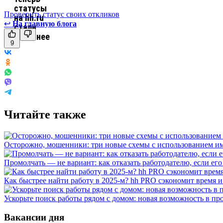
Проверить статус своих откликов
↩
На главную блога
9
Читайте также
Осторожно, мошенники: три новые схемы с использованием им
Промолчать — не вариант: как отказать работодателю, если ег
Как быстрее найти работу в 2025-м? hh PRO сэкономит время 
Ускорьте поиск работы рядом с домом: новая возможность в про
Вакансии дня