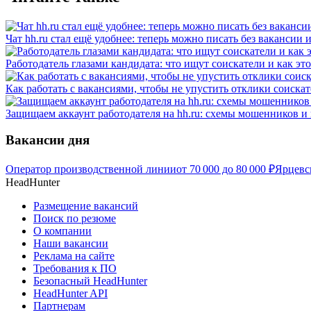
Чат hh.ru стал ещё удобнее: теперь можно писать без вакансии 
Работодатель глазами кандидата: что ищут соискатели и как эт
Как работать с вакансиями, чтобы не упустить отклики соиска
Защищаем аккаунт работодателя на hh.ru: схемы мошенников и 
Вакансии дня
Оператор производственной линии
от
70 000
до
80 000
₽
Ярцевс
HeadHunter
Размещение вакансий
Поиск по резюме
О компании
Наши вакансии
Реклама на сайте
Требования к ПО
Безопасный HeadHunter
HeadHunter API
Партнерам