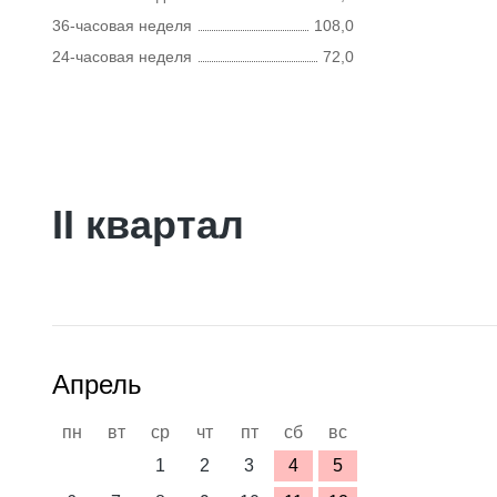
36-часовая неделя
108,0
24-часовая неделя
72,0
II квартал
Апрель
пн
вт
ср
чт
пт
сб
вс
1
2
3
4
5