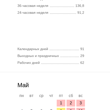
36-часовая неделя
136,8
24-часовая неделя
91,2
Календарных дней
91
Выходных и праздничных
29
Рабочих дней
62
Май
пн
вт
ср
чт
пт
сб
вс
1
2
3