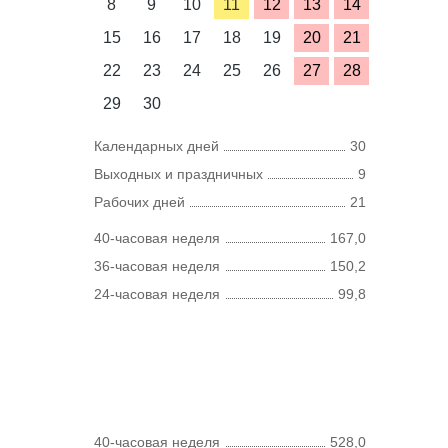
8
9
10
11
12
13
14
15
16
17
18
19
20
21
22
23
24
25
26
27
28
29
30
Календарных дней
30
Выходных и праздничных
9
Рабочих дней
21
40-часовая неделя
167,0
36-часовая неделя
150,2
24-часовая неделя
99,8
40-часовая неделя
528,0