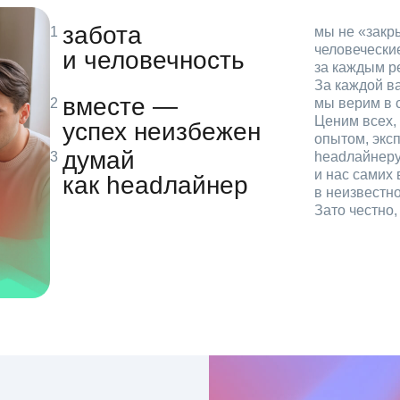
забота
мы не «зак
человечески
и человечность
за каждым р
За каждой в
вместе —
мы верим в с
Ценим всех, 
успех неизбежен
опытом, эксп
думай
headлайнеру
и нас самих 
как headлайнер
в неизвестн
Зато честно