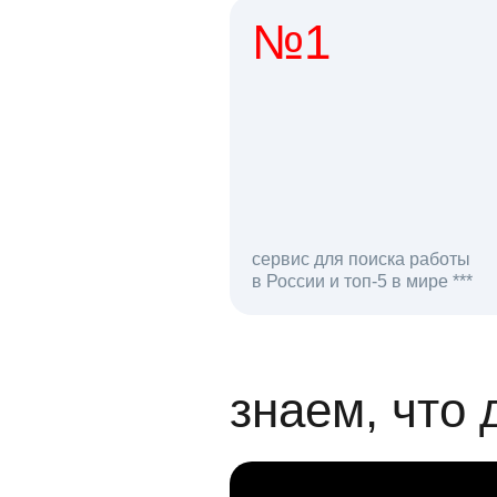
№1
1 мл
сервис для поиска работы
в России и топ-5 в мире ***
откликов на вак
знаем, что 