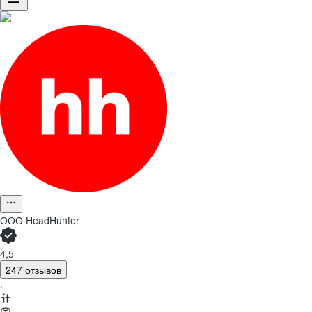
ООО
HeadHunter
4,5
247 отзывов
·