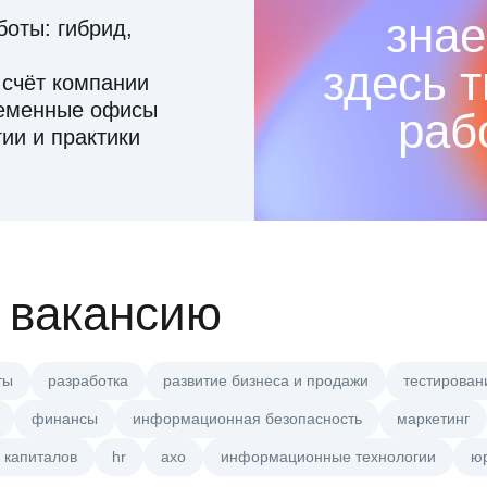
знае
оты: гибрид,
здесь 
 счёт компании
ременные офисы
раб
ии и практики
 вакансию
ты
разработка
развитие бизнеса и продажи
тестирован
финансы
информационная безопасность
маркетинг
 капиталов
hr
axo
информационные технологии
ю