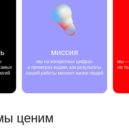
ть
миссия
ы
мы на конкретных цифрах
мы — 
самых
и примерах видим, как результаты
не то
логий
нашей работы меняют жизни людей
 мы ценим