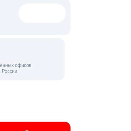
1522 тыс
вакансий
18 млн
енных офисов
й России
пользователей в день