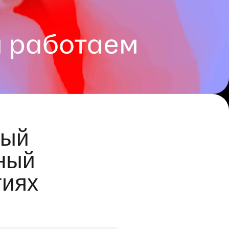
ый
ный
гиях