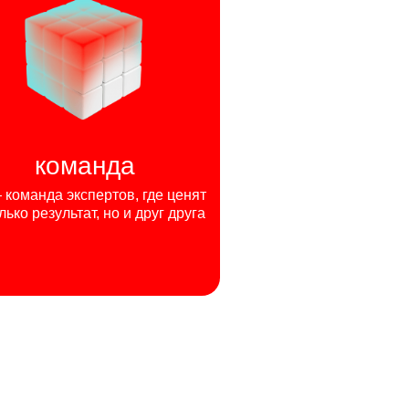
команда
команда экспертов, где ценят
лько результат, но и друг друга