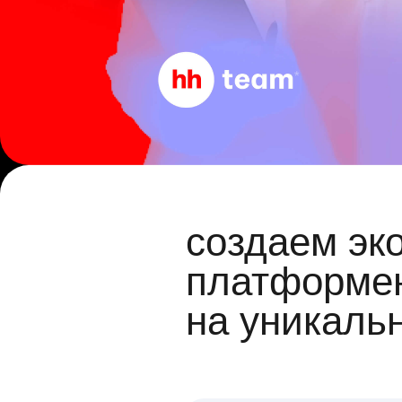
создаем эк
платформен
на уникаль