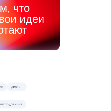
м, что
твои идеи
отают
ие
дизайн
риспруденция