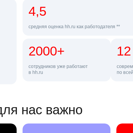
рд
4,5
средняя оценка hh.ru как работодателя **
2000+
68 млн
12
сотрудников уже работают
соврем
в hh.ru
резюме в базе
по все
ансии
для нас важно