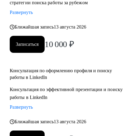
стратегии поиска работы за рубежом
адаптация резюме под конкретную позицию, принципы
Развернуть
работы с джоб бордами, понимание уровня зарплат.
• Поддержу на всех этапах поиска работы и переговоров с
Ближайшая запись
13 августа 2026
компанией (включая обсуждение зарплаты).
10 000
₽
Записаться
Кому могу помочь:
• Всем специалистам в сфере ИТ и маркетинга, кто хочет
строить карьеру за рубежом
• Руководителям и тем, кто хочет дорасти до
Консультация по оформлению профиля и поиску
работы в LinkedIn
управленческих позиций
Консультация по эффективной презентации и поиску
работы в LinkedIn
Развернуть
Ближайшая запись
13 августа 2026