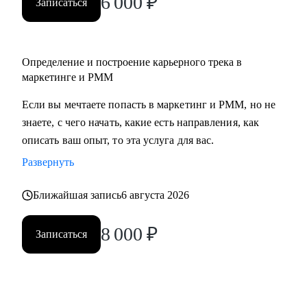
6 000
₽
Записаться
• Middle/senior специалистам в маркетинге и PMM для
получения консультаций по разного рода кейсам, по
выстраиваю карьерного.
Определение и построение карьерного трека в
• Всем, кто точно понимает, что хочет попасть в Digital-
маркетинге и PMM
маркетинг и PMM, но не знает, какие бывают направления,
с чего можно начать, в какую сторону двигаться.
Если вы мечтаете попасть в маркетинг и PMM, но не
знаете, с чего начать, какие есть направления, как
описать ваш опыт, то эта услуга для вас.
Развернуть
Ближайшая запись
6 августа 2026
8 000
₽
Записаться