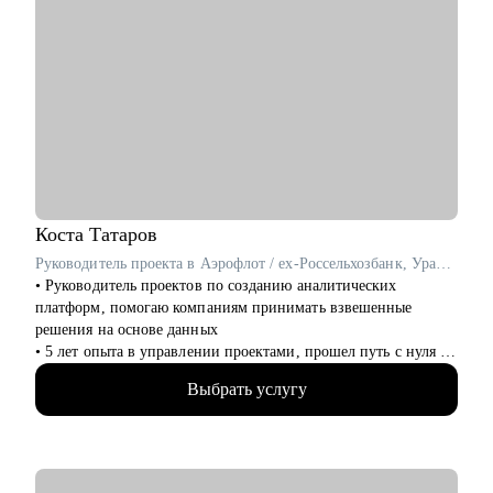
Коста
Татаров
Руководитель проекта в Аэрофлот / ex-Россельхозбанк, Уралсиб, Норникель
• Руководитель проектов по созданию аналитических
платформ, помогаю компаниям принимать взвешенные
решения на основе данных
• 5 лет опыта в управлении проектами, прошел путь с нуля от
администратора до менеджера проектов менее чем за 2 года,
Выбрать услугу
принимал на работу и собеседовал кандидатов
• Спикер, it-евангелист
• Знаю, как перейти в ИТ без опыта и навыков разработки
С чем помогу: