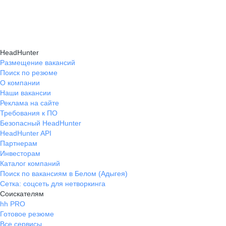
навыки, повышая шансы на успешное
текущем месте работы и о том, кому он будет
Репетиция собеседования на карьерном
трудоустройство.
полезен, с какими запросами работает.
маркетплейсе hh.ru проходит онлайн
Вы точно найдёте того, кто вам нужен!
в формате тренировки с карьерным экспертом,
HeadHunter
который моделирует интервью и дает
Размещение вакансий
Поиск по резюме
обратную связь по вашим ответам.
О компании
Наши вакансии
Реклама на сайте
Требования к ПО
Безопасный HeadHunter
HeadHunter API
Партнерам
Инвесторам
Каталог компаний
Поиск по вакансиям в Белом (Адыгея)
Сетка: соцсеть для нетворкинга
Соискателям
hh PRO
Готовое резюме
Все сервисы