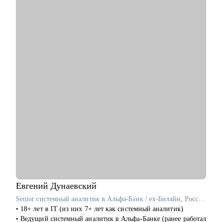
• Корректировка резюме и подготовка сопроводительного
письма
• Подготовка к собеседованию и тестовым заданиям
• Сформирую понимание об управлении проектами, дам
рекомендации для погружения в профессию
• Расскажу про основные инструменты работы с проектами
Кому могу помочь:
• Кандидатам на позицию администратора или руководителя
проектов, специалистам смежных профессий
• Тем, кто хочет начать карьеру в проектном менеджменте и
ИТ с нуля
Евгений
Дунаевский
Senior системный аналитик в Альфа-Банк / ex-Билайн, Россельхозбанк
• 18+ лет в IT (из них 7+ лет как системный аналитик)
• Ведущий системный аналитик в Альфа-Банке (ранее работал