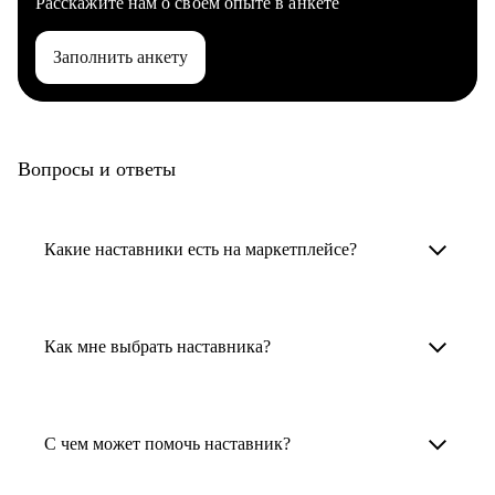
Расскажите нам о своем опыте в анкете
Заполнить анкету
Вопросы и ответы
Какие наставники есть на маркетплейсе?
Карьерные наставники — это HR-
специалисты, карьерные консультанты,
Как мне выбрать наставника?
психологи, резюмерайтеры и менторы.
Умный поиск поможет в три клика выбрать
Менторы работают в ИТ, дизайне, других
наставника для достижения вашей цели.
С чем может помочь наставник?
узкоспециализированных сферах. Они
помогут прокачать навыки, построить