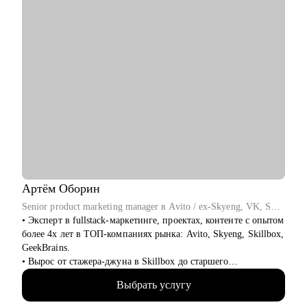
• IT-специалистам, планирующим переход в аналитику
• Руководителям аналитических команд
Артём
Оборин
Senior product marketing manager в Avito / ex-Skyeng, VK, Skillbox
• Эксперт в fullstack-маркетинге, проектах, контенте с опытом
более 4х лет в ТОП-компаниях рынка: Avito, Skyeng, Skillbox,
GeekBrains.
• Вырос от стажера-джуна в Skillbox до старшего
продуктового маркетолога в Avito (Топ-1 компания-
Выбрать услугу
классифайд в мире).
• Выстроил себе мощный карьерный трек, прошел сотни