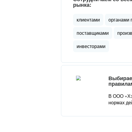
рынка:
клиентами
органами 
поставщиками
произ
инвесторами
Выбирае
правила
В ООО «Хэ
нормах де