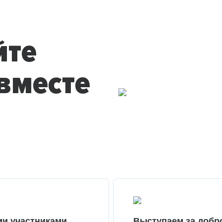
йте
вместе
ми участниками
Выступаем за добр