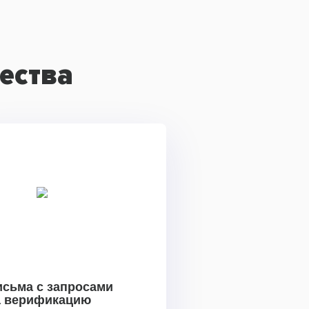
ества
исьма с запросами
а верификацию