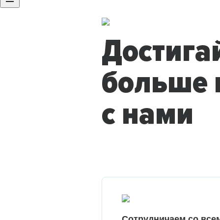
Достига
больше 
с нами
Сотрудничаем со все