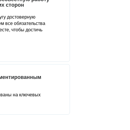
их сторон
угу достоверную
м все обязательства
сте, чтобы достичь
аментированным
ованы на ключевых