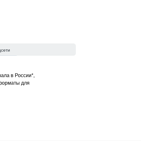
цсети
ала в России*,
 форматы для