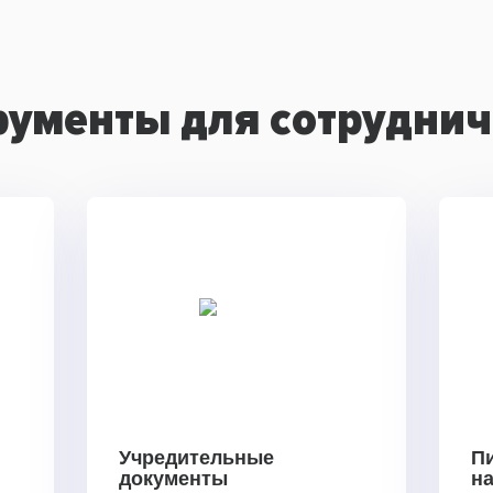
рументы для сотруднич
Учредительные
П
документы
н