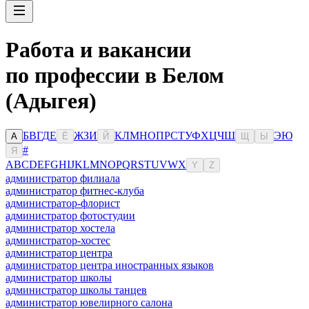
Работа и вакансии
по профессии в Белом
(Адыгея)
Б
В
Г
Д
Е
Ж
З
И
К
Л
М
Н
О
П
Р
С
Т
У
Ф
Х
Ц
Ч
Ш
Э
Ю
А
Ё
Й
Щ
Ы
#
Я
A
B
C
D
E
F
G
H
I
J
K
L
M
N
O
P
Q
R
S
T
U
V
W
X
Y
Z
администратор филиала
администратор фитнес-клуба
администратор-флорист
администратор фотостудии
администратор хостела
администратор-хостес
администратор центра
администратор центра иностранных языков
администратор школы
администратор школы танцев
администратор ювелирного салона