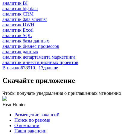
аналитик BI
аналитик big data
аналитик CRM
аналитик data scientist
аналитик DWH
аналитик Excel
аналитик SQL
аналитик базы данных
аналитик бизнес-процессов
аналитик данных
аналитик департамента маркетинга
аналитик инвестиционных проектов
В начало
6
7
8
9
10
...
13
дальше
Скачайте приложение
Чтобы получать уведомления о приглашениях мгновенно
HeadHunter
Размещение вакансий
Поиск по резюме
О компании
Наши вакансии