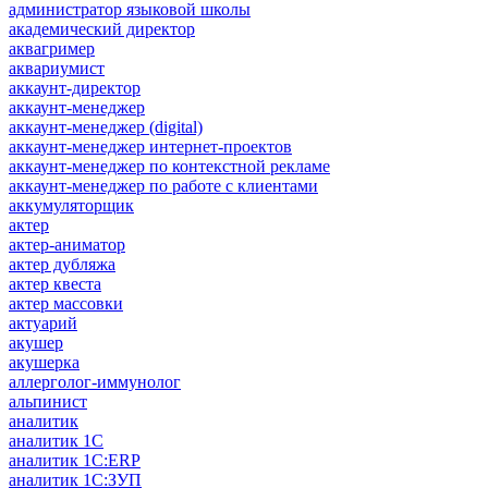
администратор языковой школы
академический директор
аквагример
аквариумист
аккаунт-директор
аккаунт-менеджер
аккаунт-менеджер (digital)
аккаунт-менеджер интернет-проектов
аккаунт-менеджер по контекстной рекламе
аккаунт-менеджер по работе с клиентами
аккумуляторщик
актер
актер-аниматор
актер дубляжа
актер квеста
актер массовки
актуарий
акушер
акушерка
аллерголог-иммунолог
альпинист
аналитик
аналитик 1C
аналитик 1С:ERP
аналитик 1С:ЗУП