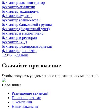
бухгалтер-администратор
бухгалтер-аналитик
бухгалтер-архивариус
бухгалтер-аудитор
бухгалтер (банк-касса)
бухгалтер банковской группы
бухгалтер (бюджетный учет)
бухгалтер в маркетплейс
бухгалтер в ресторан
бухгалтер ВЭД
бухгалтер-делопроизводитель
бухгалтер-диспетчер
1
2
3
4
5
...
7
дальше
Скачайте приложение
Чтобы получать уведомления о приглашениях мгновенно
HeadHunter
Размещение вакансий
Поиск по резюме
О компании
Наши вакансии