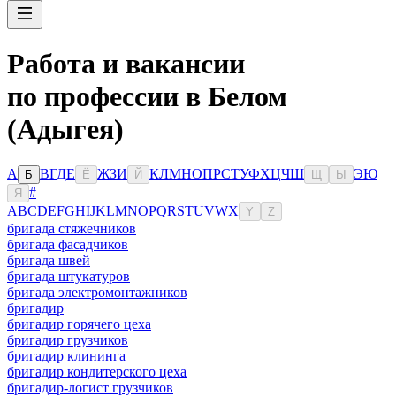
Работа и вакансии
по профессии в Белом
(Адыгея)
А
В
Г
Д
Е
Ж
З
И
К
Л
М
Н
О
П
Р
С
Т
У
Ф
Х
Ц
Ч
Ш
Э
Ю
Б
Ё
Й
Щ
Ы
#
Я
A
B
C
D
E
F
G
H
I
J
K
L
M
N
O
P
Q
R
S
T
U
V
W
X
Y
Z
бригада стяжечников
бригада фасадчиков
бригада швей
бригада штукатуров
бригада электромонтажников
бригадир
бригадир горячего цеха
бригадир грузчиков
бригадир клининга
бригадир кондитерского цеха
бригадир-логист грузчиков