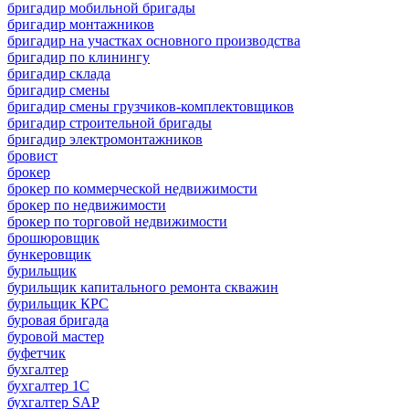
бригадир мобильной бригады
бригадир монтажников
бригадир на участках основного производства
бригадир по клинингу
бригадир склада
бригадир смены
бригадир смены грузчиков-комплектовщиков
бригадир строительной бригады
бригадир электромонтажников
бровист
брокер
брокер по коммерческой недвижимости
брокер по недвижимости
брокер по торговой недвижимости
брошюровщик
бункеровщик
бурильщик
бурильщик капитального ремонта скважин
бурильщик КРС
буровая бригада
буровой мастер
буфетчик
бухгалтер
бухгалтер 1C
бухгалтер SAP