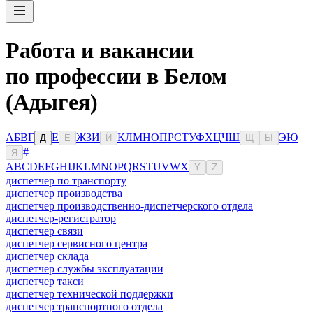
Работа и вакансии
по профессии в Белом
(Адыгея)
А
Б
В
Г
Е
Ж
З
И
К
Л
М
Н
О
П
Р
С
Т
У
Ф
Х
Ц
Ч
Ш
Э
Ю
Д
Ё
Й
Щ
Ы
#
Я
A
B
C
D
E
F
G
H
I
J
K
L
M
N
O
P
Q
R
S
T
U
V
W
X
Y
Z
диспетчер по транспорту
диспетчер производства
диспетчер производственно-диспетчерского отдела
диспетчер-регистратор
диспетчер связи
диспетчер сервисного центра
диспетчер склада
диспетчер службы эксплуатации
диспетчер такси
диспетчер технической поддержки
диспетчер транспортного отдела