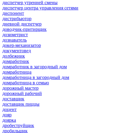
диспетчер утренней смены
диспетчер центра управления сетями
диспонент
дистрибьютор
дневной диспетчер
доводчик-притирщик
дозиметрист
дознаватель
докер-механизатор
документовед
долбежник
домработник
домработник в загородный дом
домработница
домработница в загородный дом
домработница в семью
дорожный мастер
дорожный рабочий
доставщик
доставщик пиццы
доцент
дояр
доярка
дробеструйщик
дробильщик