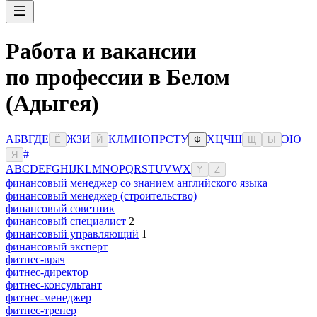
Работа и вакансии
по профессии в Белом
(Адыгея)
А
Б
В
Г
Д
Е
Ж
З
И
К
Л
М
Н
О
П
Р
С
Т
У
Х
Ц
Ч
Ш
Э
Ю
Ё
Й
Ф
Щ
Ы
#
Я
A
B
C
D
E
F
G
H
I
J
K
L
M
N
O
P
Q
R
S
T
U
V
W
X
Y
Z
финансовый менеджер со знанием английского языка
финансовый менеджер (строительство)
финансовый советник
финансовый специалист
2
финансовый управляющий
1
финансовый эксперт
фитнес-врач
фитнес-директор
фитнес-консультант
фитнес-менеджер
фитнес-тренер