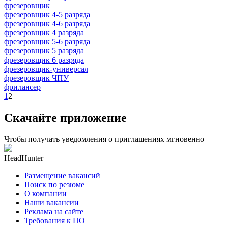
фрезеровщик
фрезеровщик 4-5 разряда
фрезеровщик 4-6 разряда
фрезеровщик 4 разряда
фрезеровщик 5-6 разряда
фрезеровщик 5 разряда
фрезеровщик 6 разряда
фрезеровщик-универсал
фрезеровщик ЧПУ
фрилансер
1
2
Скачайте приложение
Чтобы получать уведомления о приглашениях мгновенно
HeadHunter
Размещение вакансий
Поиск по резюме
О компании
Наши вакансии
Реклама на сайте
Требования к ПО