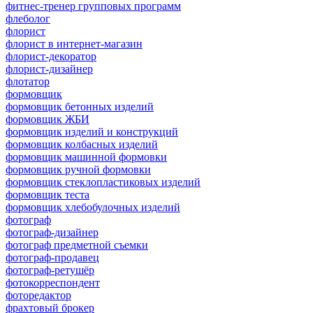
фитнес-тренер групповых программ
флеболог
флорист
флорист в интернет-магазин
флорист-декоратор
флорист-дизайнер
флотатор
формовщик
формовщик бетонных изделий
формовщик ЖБИ
формовщик изделий и конструкций
формовщик колбасных изделий
формовщик машинной формовки
формовщик ручной формовки
формовщик стеклопластиковых изделий
формовщик теста
формовщик хлебобулочных изделий
фотограф
фотограф-дизайнер
фотограф предметной съемки
фотограф-продавец
фотограф-ретушёр
фотокорреспондент
фоторедактор
фрахтовый брокер