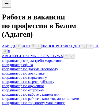
Работа и вакансии
по профессии в Белом
(Адыгея)
А
Б
В
Г
Д
Е
Ж
З
И
Л
М
Н
О
П
Р
С
Т
У
Ф
Х
Ц
Ч
Ш
Э
Ю
Ё
Й
К
Щ
Ы
#
Я
A
B
C
D
E
F
G
H
I
J
K
L
M
N
O
P
Q
R
S
T
U
V
W
X
Y
Z
координатор отдела трейд-маркетинга
координатор офиса
координатор по документообороту
координатор по логистике
координатор по маркетингу
координатор по мерчендайзингу
координатор по обучению
координатор по отгрузкам
координатор по работе с клиентами
координатор по работе с ключевыми клиентами
координатор по торговому маркетингу