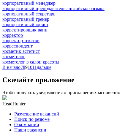
корпоративный менеджер
корпоративный преподаватель английского языка
корпоративный секретарь
корпоративный тренер
корпоративный юрист
корректировщик ванн
корректор
корректор текстов
корреспондент
косметик-эстетист
косметолог
косметолог в салон красоты
В начало
7
8
9
10
11
дальше
Скачайте приложение
Чтобы получать уведомления о приглашениях мгновенно
HeadHunter
Размещение вакансий
Поиск по резюме
О компании
Наши вакансии