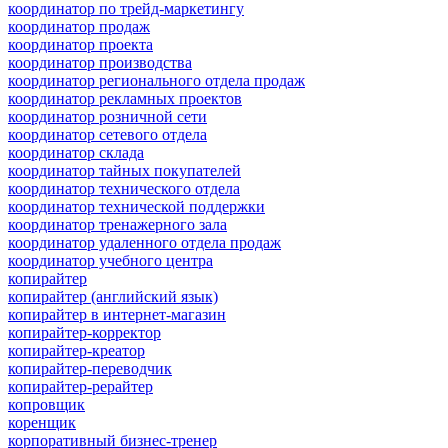
координатор по трейд-маркетингу
координатор продаж
координатор проекта
координатор производства
координатор регионального отдела продаж
координатор рекламных проектов
координатор розничной сети
координатор сетевого отдела
координатор склада
координатор тайных покупателей
координатор технического отдела
координатор технической поддержки
координатор тренажерного зала
координатор удаленного отдела продаж
координатор учебного центра
копирайтер
копирайтер (английский язык)
копирайтер в интернет-магазин
копирайтер-корректор
копирайтер-креатор
копирайтер-переводчик
копирайтер-рерайтер
копровщик
коренщик
корпоративный бизнес-тренер