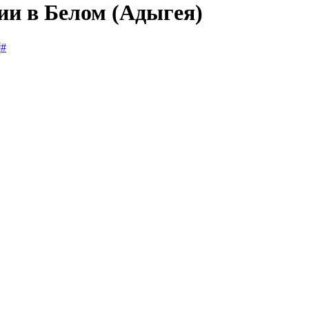
ии в Белом (Адыгея)
#