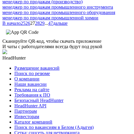
менеджер по продажам (производство)
менеджер по продажам промышленного инструмента
менеджер по продажам промышленного оборудования
менеджер по продажам промышленной химии
В начало
25
26
27
28
29
...
47
дальше
Сканируйте QR-код, чтобы скачать приложение
И чаты с работодателями всегда будут под рукой
HeadHunter
Размещение вакансий
Поиск по резюме
О компании
Наши вакансии
Реклама на сайте
Требования к ПО
Безопасный HeadHunter
HeadHunter API
Партнерам
Инвесторам
Каталог компаний
Поиск по вакансиям в Белом (Адыгея)
Сетка: соцсеть для нетворкинга