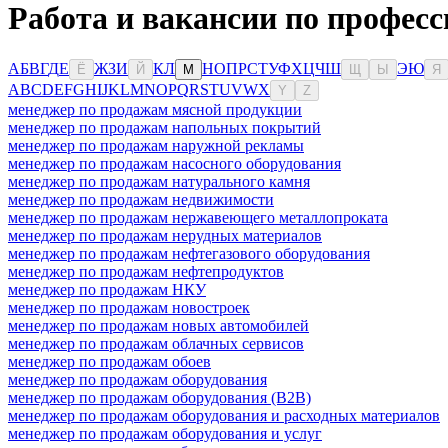
Работа и вакансии по професс
А
Б
В
Г
Д
Е
Ж
З
И
К
Л
Н
О
П
Р
С
Т
У
Ф
Х
Ц
Ч
Ш
Э
Ю
Ё
Й
М
Щ
Ы
Я
A
B
C
D
E
F
G
H
I
J
K
L
M
N
O
P
Q
R
S
T
U
V
W
X
Y
Z
менеджер по продажам мясной продукции
менеджер по продажам напольных покрытий
менеджер по продажам наружной рекламы
менеджер по продажам насосного оборудования
менеджер по продажам натурального камня
менеджер по продажам недвижимости
менеджер по продажам нержавеющего металлопроката
менеджер по продажам нерудных материалов
менеджер по продажам нефтегазового оборудования
менеджер по продажам нефтепродуктов
менеджер по продажам НКУ
менеджер по продажам новостроек
менеджер по продажам новых автомобилей
менеджер по продажам облачных сервисов
менеджер по продажам обоев
менеджер по продажам оборудования
менеджер по продажам оборудования (B2B)
менеджер по продажам оборудования и расходных материалов
менеджер по продажам оборудования и услуг