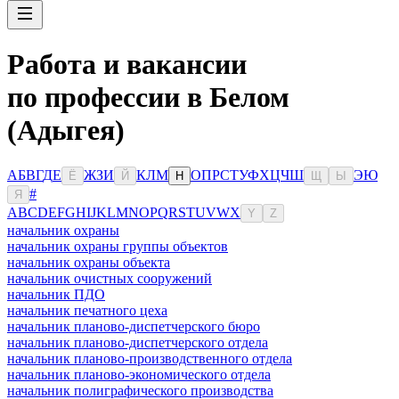
Работа и вакансии
по профессии в Белом
(Адыгея)
А
Б
В
Г
Д
Е
Ж
З
И
К
Л
М
О
П
Р
С
Т
У
Ф
Х
Ц
Ч
Ш
Э
Ю
Ё
Й
Н
Щ
Ы
#
Я
A
B
C
D
E
F
G
H
I
J
K
L
M
N
O
P
Q
R
S
T
U
V
W
X
Y
Z
начальник охраны
начальник охраны группы объектов
начальник охраны объекта
начальник очистных сооружений
начальник ПДО
начальник печатного цеха
начальник планово-диспетчерского бюро
начальник планово-диспетчерского отдела
начальник планово-производственного отдела
начальник планово-экономического отдела
начальник полиграфического производства