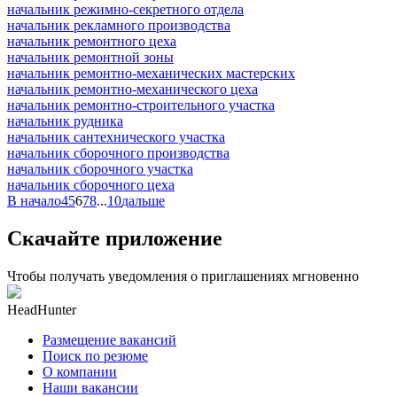
начальник режимно-секретного отдела
начальник рекламного производства
начальник ремонтного цеха
начальник ремонтной зоны
начальник ремонтно-механических мастерских
начальник ремонтно-механического цеха
начальник ремонтно-строительного участка
начальник рудника
начальник сантехнического участка
начальник сборочного производства
начальник сборочного участка
начальник сборочного цеха
В начало
4
5
6
7
8
...
10
дальше
Скачайте приложение
Чтобы получать уведомления о приглашениях мгновенно
HeadHunter
Размещение вакансий
Поиск по резюме
О компании
Наши вакансии