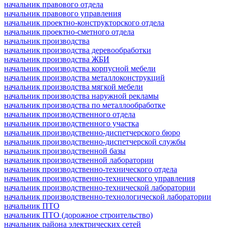
начальник правового отдела
начальник правового управления
начальник проектно-конструкторского отдела
начальник проектно-сметного отдела
начальник производства
начальник производства деревообработки
начальник производства ЖБИ
начальник производства корпусной мебели
начальник производства металлоконструкций
начальник производства мягкой мебели
начальник производства наружной рекламы
начальник производства по металлообработке
начальник производственного отдела
начальник производственного участка
начальник производственно-диспетчерского бюро
начальник производственно-диспетчерской службы
начальник производственной базы
начальник производственной лаборатории
начальник производственно-технического отдела
начальник производственно-технического управления
начальник производственно-технической лаборатории
начальник производственно-технологической лаборатории
начальник ПТО
начальник ПТО (дорожное строительство)
начальник района электрических сетей