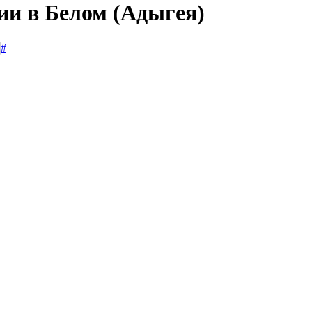
ии в Белом (Адыгея)
#