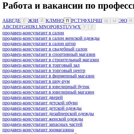
Работа и вакансии по професс
А
Б
В
Г
Д
Е
Ж
З
И
К
Л
М
Н
О
Р
С
Т
У
Ф
Х
Ц
Ч
Ш
Э
Ю
Ё
Й
П
Щ
Ы
Я
A
B
C
D
E
F
G
H
I
J
K
L
M
N
O
P
Q
R
S
T
U
V
W
X
Y
Z
продавец-консультант в салон
продавец-консультант в салон женской одежды
продавец-консультант в салон штор
продавец-консультант в свадебный салон
продавец-консультант в спортивный магазин
продавец-консультант в строительный магазин
продавец-консультант в торговый зал
продавец-консультант в торговый центр
продавец-консультант в фирменный магазин
продавец-консультант в шоу-рум
продавец-консультант в ювелирный бутик
продавец-консультант в ювелирный магазин
продавец-консультант дверей
продавец-консультант детской обуви
продавец-консультант детской одежды
продавец-консультант дизайнерской одежды
продавец-консультант женской одежды
продавец-консультант запасных частей
продавец-консультант зоомагазина