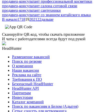
продавец-консультант профессиональной косметики
продавец-консультант салона сотовой связи
продавец-консультант сантехники
продавец-консультант со знанием китайского языка
В начало
17
18
19
20
21
22
дальше
Сканируйте QR-код, чтобы скачать приложение
И чаты с работодателями всегда будут под рукой
HeadHunter
Размещение вакансий
Поиск по резюме
О компании
Наши вакансии
Реклама на сайте
Требования к ПО
Безопасный HeadHunter
HeadHunter API
Партнерам
Инвесторам
Каталог компаний
Поиск по вакансиям в Белом (Адыгея)
Сетка: соцсеть для нетворкинга