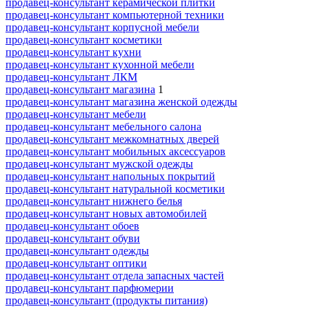
продавец-консультант керамической плитки
продавец-консультант компьютерной техники
продавец-консультант корпусной мебели
продавец-консультант косметики
продавец-консультант кухни
продавец-консультант кухонной мебели
продавец-консультант ЛКМ
продавец-консультант магазина
1
продавец-консультант магазина женской одежды
продавец-консультант мебели
продавец-консультант мебельного салона
продавец-консультант межкомнатных дверей
продавец-консультант мобильных аксессуаров
продавец-консультант мужской одежды
продавец-консультант напольных покрытий
продавец-консультант натуральной косметики
продавец-консультант нижнего белья
продавец-консультант новых автомобилей
продавец-консультант обоев
продавец-консультант обуви
продавец-консультант одежды
продавец-консультант оптики
продавец-консультант отдела запасных частей
продавец-консультант парфюмерии
продавец-консультант (продукты питания)