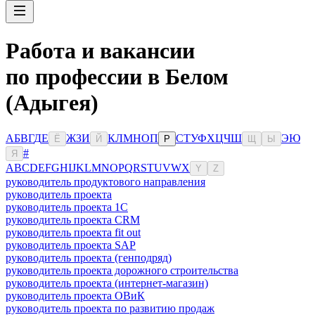
Работа и вакансии
по профессии в Белом
(Адыгея)
А
Б
В
Г
Д
Е
Ж
З
И
К
Л
М
Н
О
П
С
Т
У
Ф
Х
Ц
Ч
Ш
Э
Ю
Ё
Й
Р
Щ
Ы
#
Я
A
B
C
D
E
F
G
H
I
J
K
L
M
N
O
P
Q
R
S
T
U
V
W
X
Y
Z
руководитель продуктового направления
руководитель проекта
руководитель проекта 1C
руководитель проекта CRM
руководитель проекта fit out
руководитель проекта SAP
руководитель проекта (генподряд)
руководитель проекта дорожного строительства
руководитель проекта (интернет-магазин)
руководитель проекта ОВиК
руководитель проекта по развитию продаж