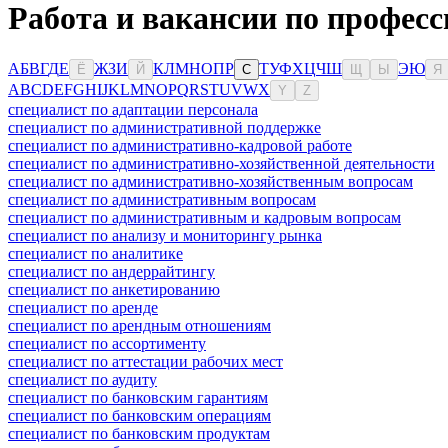
Работа и вакансии по професс
А
Б
В
Г
Д
Е
Ж
З
И
К
Л
М
Н
О
П
Р
Т
У
Ф
Х
Ц
Ч
Ш
Э
Ю
Ё
Й
С
Щ
Ы
Я
A
B
C
D
E
F
G
H
I
J
K
L
M
N
O
P
Q
R
S
T
U
V
W
X
Y
Z
специалист по адаптации персонала
специалист по административной поддержке
специалист по административно-кадровой работе
специалист по административно-хозяйственной деятельности
специалист по административно-хозяйственным вопросам
специалист по административным вопросам
специалист по административным и кадровым вопросам
специалист по анализу и мониторингу рынка
специалист по аналитике
специалист по андеррайтингу
специалист по анкетированию
специалист по аренде
специалист по арендным отношениям
специалист по ассортименту
специалист по аттестации рабочих мест
специалист по аудиту
специалист по банковским гарантиям
специалист по банковским операциям
специалист по банковским продуктам