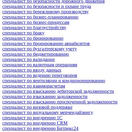
специалист по безопасности дорожного движения
специалист по безопасности и охране труда
специалист по бережливому производству
специалист по бизнес-планированию
специалист по бизнес-процессам
специалист по благоустройству
специалист по браку
специалист по бронированию
специалист по бронированию авиабилетов
специалист по бухгалтерскому учету
специалист по бюджетированию
специалист по валидации
специалист по валютным операциям
специалист по вводу данных
специалист по ведению переговоров
специалист по вентиляции и кондиционированию
специалист по взаиморасчетам
специалист по взысканию дебиторской задолженности
специалист по взысканию задолженности
специалист по взысканию просроченной задолженности
специалист по визовой поддержке
специалист по визуальному мерчендайзингу
специалист по внедрению 1С
специалист по внедрению CRM
специалист по внедрению Битрикс24