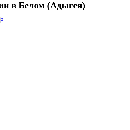
ии в Белом (Адыгея)
#