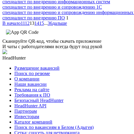
специалист по внедрению информационных систем
специалист по внедрению и сопровождению 1С
специалист по внедрению и сопровождению информационных
специалист по внедрению ПО
1
В начало
11
12
13
14
15
...
36
дальше
Сканируйте QR-код, чтобы скачать приложение
И чаты с работодателями всегда будут под рукой
HeadHunter
Размещение вакансий
Поиск по резюме
О компании
Наши вакансии
Реклама на сайте
Требования к ПО
Безопасный HeadHunter
HeadHunter API
Партнерам
Инвесторам
Каталог компаний
Поиск по вакансиям в Белом (Адыгея)
Сетка: соцсеть для нетворкинга