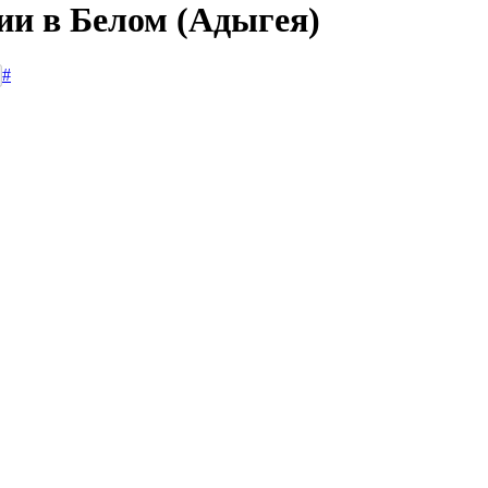
ии в Белом (Адыгея)
#