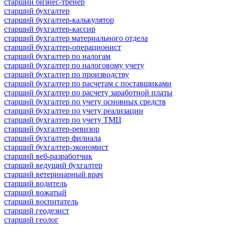
старший бизнес-тренер
старший бухгалтер
старший бухгалтер-калькулятор
старший бухгалтер-кассир
старший бухгалтер материального отдела
старший бухгалтер-операционист
старший бухгалтер по налогам
старший бухгалтер по налоговому учету
старший бухгалтер по производству
старший бухгалтер по расчетам с поставщиками
старший бухгалтер по расчету заработной платы
старший бухгалтер по учету основных средств
старший бухгалтер по учету реализации
старший бухгалтер по учету ТМЦ
старший бухгалтер-ревизор
старший бухгалтер филиала
старший бухгалтер-экономист
старший веб-разработчик
старший ведущий бухгалтер
старший ветеринарный врач
старший водитель
старший вожатый
старший воспитатель
старший геодезист
старший геолог