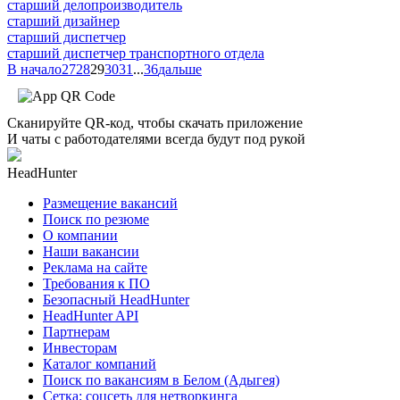
старший делопроизводитель
старший дизайнер
старший диспетчер
старший диспетчер транспортного отдела
В начало
27
28
29
30
31
...
36
дальше
Сканируйте QR-код, чтобы скачать приложение
И чаты с работодателями всегда будут под рукой
HeadHunter
Размещение вакансий
Поиск по резюме
О компании
Наши вакансии
Реклама на сайте
Требования к ПО
Безопасный HeadHunter
HeadHunter API
Партнерам
Инвесторам
Каталог компаний
Поиск по вакансиям в Белом (Адыгея)
Сетка: соцсеть для нетворкинга