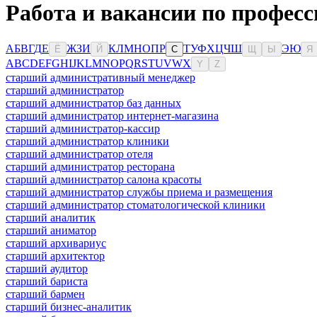
Работа и вакансии по професс
А
Б
В
Г
Д
Е
Ж
З
И
К
Л
М
Н
О
П
Р
Т
У
Ф
Х
Ц
Ч
Ш
Э
Ю
Ё
Й
С
Щ
Ы
Я
A
B
C
D
E
F
G
H
I
J
K
L
M
N
O
P
Q
R
S
T
U
V
W
X
Y
Z
старший административный менеджер
старший администратор
старший администратор баз данных
старший администратор интернет-магазина
старший администратор-кассир
старший администратор клиники
старший администратор отеля
старший администратор ресторана
старший администратор салона красоты
старший администратор службы приема и размещения
старший администратор стоматологической клиники
старший аналитик
старший аниматор
старший архивариус
старший архитектор
старший аудитор
старший бариста
старший бармен
старший бизнес-аналитик