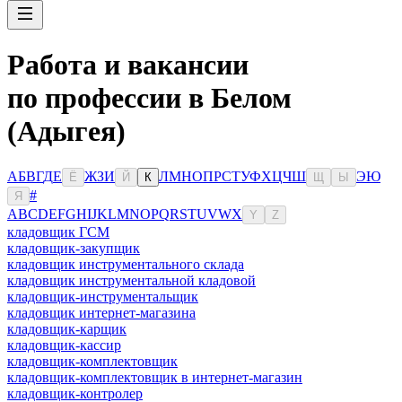
Работа и вакансии
по профессии в Белом
(Адыгея)
А
Б
В
Г
Д
Е
Ж
З
И
Л
М
Н
О
П
Р
С
Т
У
Ф
Х
Ц
Ч
Ш
Э
Ю
Ё
Й
К
Щ
Ы
#
Я
A
B
C
D
E
F
G
H
I
J
K
L
M
N
O
P
Q
R
S
T
U
V
W
X
Y
Z
кладовщик ГСМ
кладовщик-закупщик
кладовщик инструментального склада
кладовщик инструментальной кладовой
кладовщик-инструментальщик
кладовщик интернет-магазина
кладовщик-карщик
кладовщик-кассир
кладовщик-комплектовщик
кладовщик-комплектовщик в интернет-магазин
кладовщик-контролер