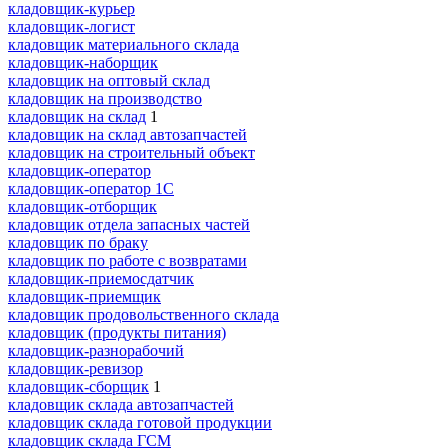
кладовщик-курьер
кладовщик-логист
кладовщик материального склада
кладовщик-наборщик
кладовщик на оптовый склад
кладовщик на производство
кладовщик на склад
1
кладовщик на склад автозапчастей
кладовщик на строительный объект
кладовщик-оператор
кладовщик-оператор 1С
кладовщик-отборщик
кладовщик отдела запасных частей
кладовщик по браку
кладовщик по работе с возвратами
кладовщик-приемосдатчик
кладовщик-приемщик
кладовщик продовольственного склада
кладовщик (продукты питания)
кладовщик-разнорабочий
кладовщик-ревизор
кладовщик-сборщик
1
кладовщик склада автозапчастей
кладовщик склада готовой продукции
кладовщик склада ГСМ