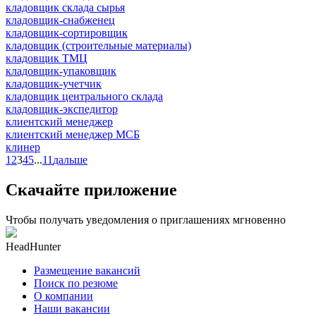
кладовщик склада сырья
кладовщик-снабженец
кладовщик-сортировщик
кладовщик (строительные материалы)
кладовщик ТМЦ
кладовщик-упаковщик
кладовщик-учетчик
кладовщик центрального склада
кладовщик-экспедитор
клиентский менеджер
клиентский менеджер МСБ
клинер
1
2
3
4
5
...
11
дальше
Скачайте приложение
Чтобы получать уведомления о приглашениях мгновенно
HeadHunter
Размещение вакансий
Поиск по резюме
О компании
Наши вакансии