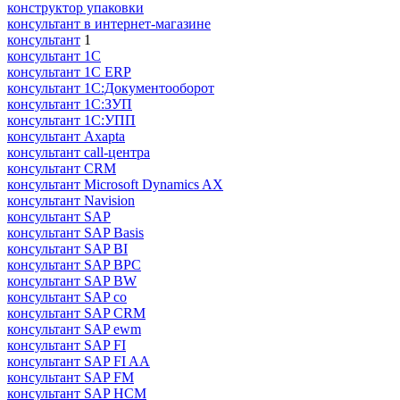
конструктор упаковки
консультaнт в интернет-мaгазине
консультант
1
консультант 1С
консультант 1С ERP
консультант 1С:Документооборот
консультант 1С:ЗУП
консультант 1С:УПП
консультант Axapta
консультант call-центра
консультант CRM
консультант Microsoft Dynamics AX
консультант Navision
консультант SAP
консультант SAP Basis
консультант SAP BI
консультант SAP BPC
консультант SAP BW
консультант SAP co
консультант SAP CRM
консультант SAP ewm
консультант SAP FI
консультант SAP FI AA
консультант SAP FM
консультант SAP HCM