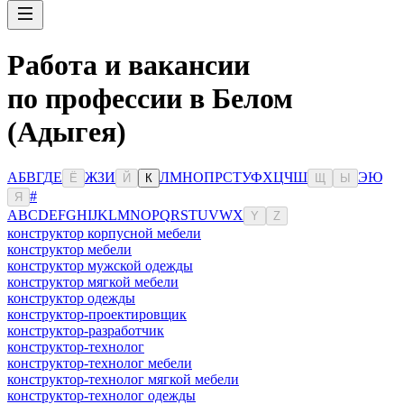
Работа и вакансии
по профессии в Белом
(Адыгея)
А
Б
В
Г
Д
Е
Ж
З
И
Л
М
Н
О
П
Р
С
Т
У
Ф
Х
Ц
Ч
Ш
Э
Ю
Ё
Й
К
Щ
Ы
#
Я
A
B
C
D
E
F
G
H
I
J
K
L
M
N
O
P
Q
R
S
T
U
V
W
X
Y
Z
конструктор корпусной мебели
конструктор мебели
конструктор мужской одежды
конструктор мягкой мебели
конструктор одежды
конструктор-проектировщик
конструктор-разработчик
конструктор-технолог
конструктор-технолог мебели
конструктор-технолог мягкой мебели
конструктор-технолог одежды