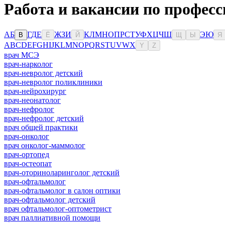
Работа и вакансии по професс
А
Б
Г
Д
Е
Ж
З
И
К
Л
М
Н
О
П
Р
С
Т
У
Ф
Х
Ц
Ч
Ш
Э
Ю
В
Ё
Й
Щ
Ы
Я
A
B
C
D
E
F
G
H
I
J
K
L
M
N
O
P
Q
R
S
T
U
V
W
X
Y
Z
врач МСЭ
врач-нарколог
врач-невролог детский
врач-невролог поликлиники
врач-нейрохирург
врач-неонатолог
врач-нефролог
врач-нефролог детский
врач общей практики
врач-онколог
врач онколог-маммолог
врач-ортопед
врач-остеопат
врач-оториноларинголог детский
врач-офтальмолог
врач-офтальмолог в салон оптики
врач-офтальмолог детский
врач офтальмолог-оптометрист
врач паллиативной помощи