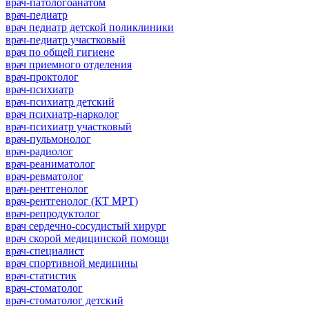
врач-патологоанатом
врач-педиатр
врач педиатр детской поликлиники
врач-педиатр участковый
врач по общей гигиене
врач приемного отделения
врач-проктолог
врач-психиатр
врач-психиатр детский
врач психиатр-нарколог
врач-психиатр участковый
врач-пульмонолог
врач-радиолог
врач-реаниматолог
врач-ревматолог
врач-рентгенолог
врач-рентгенолог (КТ МРТ)
врач-репродуктолог
врач сердечно-сосудистый хирург
врач скорой медицинской помощи
врач-специалист
врач спортивной медицины
врач-статистик
врач-стоматолог
врач-стоматолог детский