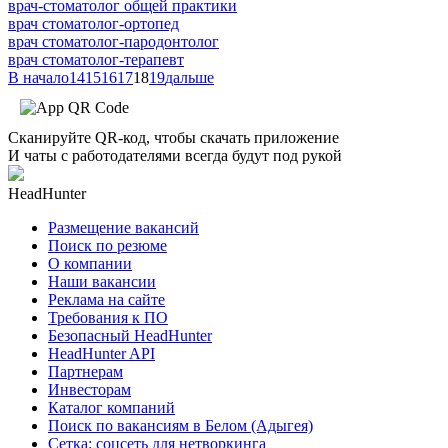
врач-стоматолог общей практики
врач стоматолог-ортопед
врач стоматолог-пародонтолог
врач стоматолог-терапевт
В начало
14
15
16
17
18
19
дальше
Сканируйте QR-код, чтобы скачать приложение
И чаты с работодателями всегда будут под рукой
HeadHunter
Размещение вакансий
Поиск по резюме
О компании
Наши вакансии
Реклама на сайте
Требования к ПО
Безопасный HeadHunter
HeadHunter API
Партнерам
Инвесторам
Каталог компаний
Поиск по вакансиям в Белом (Адыгея)
Сетка: соцсеть для нетворкинга