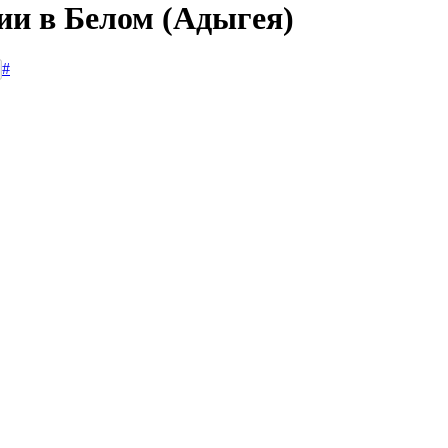
ии в Белом (Адыгея)
#