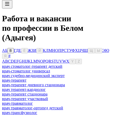
Работа и вакансии
по профессии в Белом
(Адыгея)
А
Б
Г
Д
Е
Ж
З
И
К
Л
М
Н
О
П
Р
С
Т
У
Ф
Х
Ц
Ч
Ш
Э
Ю
В
Ё
Й
Щ
Ы
#
Я
A
B
C
D
E
F
G
H
I
J
K
L
M
N
O
P
Q
R
S
T
U
V
W
X
Y
Z
врач стоматолог-терапевт детский
врач-стоматолог универсал
врач судебно-медицинский эксперт
врач-терапевт
врач-терапевт дневного стационара
врач терапевт-кардиолог
врач-терапевт стационара
врач-терапевт участковый
врач-травматолог
врач травматолог-ортопед детский
врач-трансфузиолог