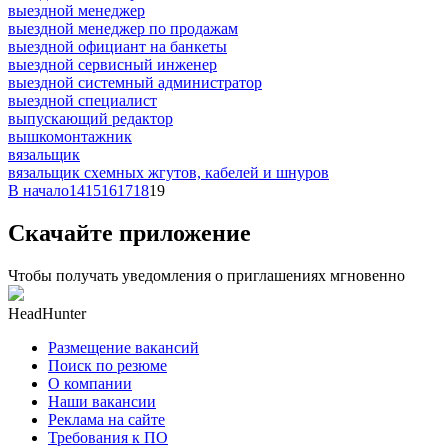
выездной менеджер
выездной менеджер по продажам
выездной официант на банкеты
выездной сервисный инженер
выездной системный администратор
выездной специалист
выпускающий редактор
вышкомонтажник
вязальщик
вязальщик схемных жгутов, кабелей и шнуров
В начало
14
15
16
17
18
19
Скачайте приложение
Чтобы получать уведомления о приглашениях мгновенно
HeadHunter
Размещение вакансий
Поиск по резюме
О компании
Наши вакансии
Реклама на сайте
Требования к ПО