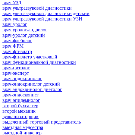
врач УЗД
врач ультразвуковой диагностики
врач ультразвуковой диагностики детский
врач ультразвуковой диагностики УЗИ
врач-уролог
врач уролог-андролог
врач-уролог детский
врач-флеболог
врач ФРМ
врач-фтизиатр
врач-фтизиатр участковый
врач функциональной диагностики
врач-цитолог
врач-эксперт
врач-эндокринолог
врач-эндокринолог детский
врач эндокринолог-диетолог
врач-эндоскопист
врач-эпидемиолог
второй бухгалтер
второй механик
вулканизаторщик
выделенный торговый представитель
выездная медсестра
выездной инженер