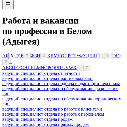
Работа и вакансии
по профессии в Белом
(Адыгея)
А
Б
Г
Д
Е
Ж
З
И
К
Л
М
Н
О
П
Р
С
Т
У
Ф
Х
Ц
Ч
Ш
Э
Ю
В
Ё
Й
Щ
Ы
#
Я
A
B
C
D
E
F
G
H
I
J
K
L
M
N
O
P
Q
R
S
T
U
V
W
X
Y
Z
ведущий специалист отдела отчетности
ведущий специалист отдела пластиковых карт
ведущий специалист отдела подбора и адаптации персонала
ведущий специалист отдела по обслуживанию физических
лиц
ведущий специалист отдела по обслуживанию юридических
лиц
ведущий специалист отдела по работе с клиентами
ведущий специалист отдела по работе с персоналом
ведущий специалист отдела продаж
ведущий специалист отдела прямых продаж