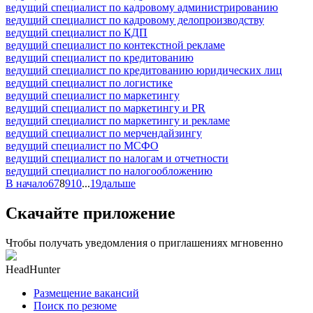
ведущий специалист по кадровому администрированию
ведущий специалист по кадровому делопроизводству
ведущий специалист по КДП
ведущий специалист по контекстной рекламе
ведущий специалист по кредитованию
ведущий специалист по кредитованию юридических лиц
ведущий специалист по логистике
ведущий специалист по маркетингу
ведущий специалист по маркетингу и PR
ведущий специалист по маркетингу и рекламе
ведущий специалист по мерчендайзингу
ведущий специалист по МСФО
ведущий специалист по налогам и отчетности
ведущий специалист по налогообложению
В начало
6
7
8
9
10
...
19
дальше
Скачайте приложение
Чтобы получать уведомления о приглашениях мгновенно
HeadHunter
Размещение вакансий
Поиск по резюме